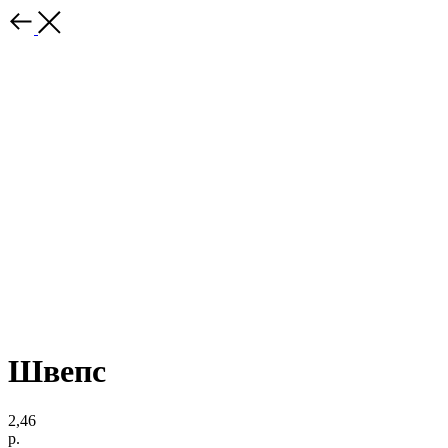
Швепс
2,46
р.