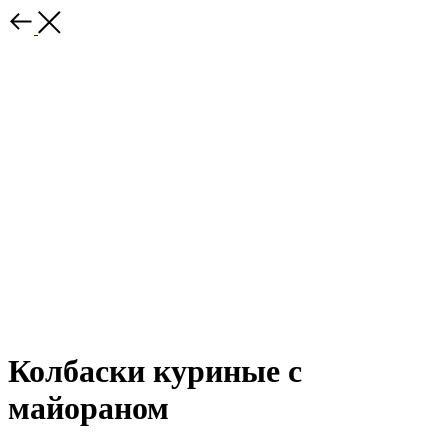
Колбаски куриные с
майораном